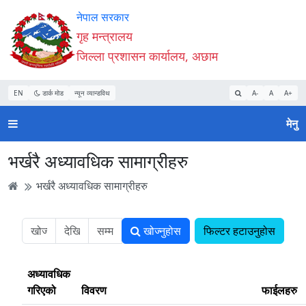
Accessibility
मुख्य
मुख्य
वेबसाइट
नेपाल सरकार
Mode
सामाग्री
नेभिगेसन
खोजमा
गृह मन्त्रालय
सुरु
पढ्नुहाेस्
पढ्नुहाेस्
जानुहोस्
जिल्ला प्रशासन कार्यालय, अछाम
गर्नुहोस्
EN
डार्क मोड
न्यून व्यान्डविथ
A-
A
A+
मेनु
भर्खरै अध्यावधिक सामाग्रीहरु
भर्खरै अध्यावधिक सामाग्रीहरु
खोज्नुहोस
फिल्टर हटाउनुहोस
अध्यावधिक
गरिएको
विवरण
फाईलहरु