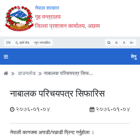
Accessibility
मुख्य
मुख्य
वेबसाइट
नेपाल सरकार
Mode
सामाग्री
नेभिगेसन
खोजमा
गृह मन्त्रालय
सुरु
पढ्नुहाेस्
पढ्नुहाेस्
जानुहोस्
जिल्ला प्रशासन कार्यालय, अछाम
गर्नुहोस्
EN
डार्क मोड
न्यून व्यान्डविथ
A-
A
A+
मेनु
डाउनलोड
नाबालक परिचयपत्र सिफ...
नाबालक परिचयपत्र सिफारिस
2076-01-04
2076-01-04
नेपाली कागजमा अगाडी/पछाडी प्रिन्ट गर्नुहोला ।