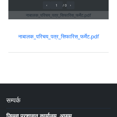
नाबालक_परिचय_पत्र_सिफारिस_फर्मेट.pdf
सम्पर्क
जिल्ला प्रशासन कार्यालय, अछाम