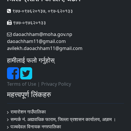
९७७-०९७६२०१३७, ०९७-६२०१३३
९७७-०९७६२०१३३
daoachham@moha.gov.np
daoachham11@gmail.com
avilekh.daoachham11@gmail.com
हामीलाई फलो गर्नुहोस्
Terms of Use
|
Privacy Policy
महत्त्वपूर्ण लिंकहरु
रामारोशन गाउँपालिका
सम्पर्क नं. अद्यावधिक फाराम, जिल्ला प्रशासन कार्यालय, अछाम ।
पञ्चदेवल विनायक नगरपालिका