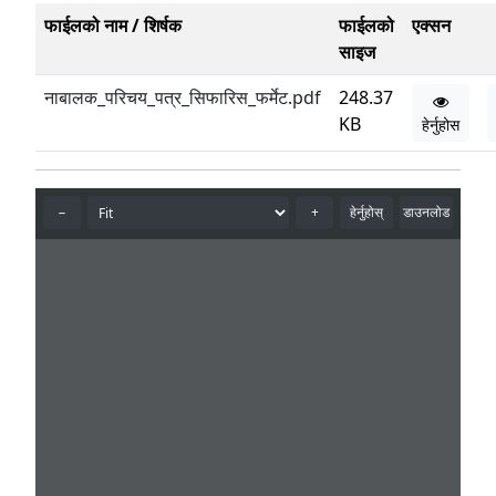
फाईलको नाम / शिर्षक
फाईलको
एक्सन
साइज
नाबालक_परिचय_पत्र_सिफारिस_फर्मेट.pdf
248.37
KB
हेर्नुहोस