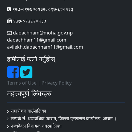
९७७-०९७६२०१३७, ०९७-६२०१३३
९७७-०९७६२०१३३
daoachham@moha.gov.np
daoachham11@gmail.com
avilekh.daoachham11@gmail.com
हामीलाई फलो गर्नुहोस्
Terms of Use
|
Privacy Policy
महत्त्वपूर्ण लिंकहरु
रामारोशन गाउँपालिका
सम्पर्क नं. अद्यावधिक फाराम, जिल्ला प्रशासन कार्यालय, अछाम ।
पञ्चदेवल विनायक नगरपालिका