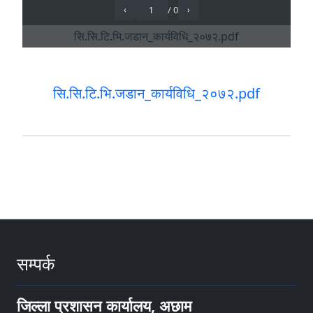
सि.सि.टि.भि.जडान_कार्यविधि_२०७२.pdf
सम्पर्क
जिल्ला प्रशासन कार्यालय, अछाम