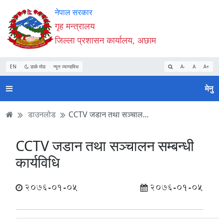
Accessibility
मुख्य
मुख्य
वेबसाइट
नेपाल सरकार
Mode
सामाग्री
नेभिगेसन
खोजमा
गृह मन्त्रालय
सुरु
पढ्नुहाेस्
पढ्नुहाेस्
जानुहोस्
जिल्ला प्रशासन कार्यालय, अछाम
गर्नुहोस्
EN
डार्क मोड
न्यून व्यान्डविथ
A-
A
A+
मेनु
डाउनलोड
CCTV जडान तथा सञ्चाल...
CCTV जडान तथा सञ्चालन सम्बन्धी
कार्यविधि
2076-01-05
2076-01-05