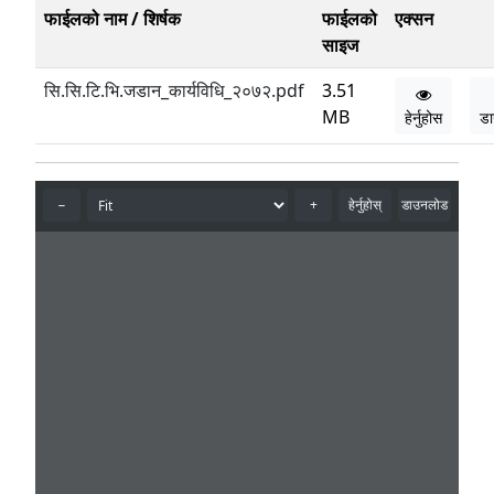
फाईलको नाम / शिर्षक
फाईलको
एक्सन
साइज
सि.सि.टि.भि.जडान_कार्यविधि_२०७२.pdf
3.51
MB
हेर्नुहोस
ड