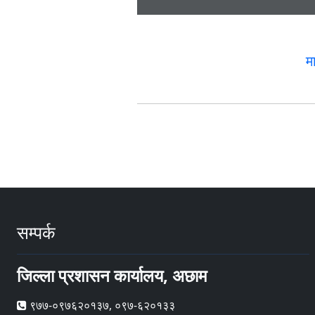
म
सम्पर्क
जिल्ला प्रशासन कार्यालय, अछाम
९७७-०९७६२०१३७, ०९७-६२०१३३