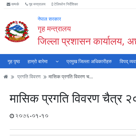
Accessibility
मुख्य
मुख्य
वेबसाइट
सम्पर्क
गृह मन्त्रालय
टेलिफोन निर्देशिका
Mode
सामाग्री
नेभिगेसन
खोजमा
सुरु
पढ्नुहाेस्
पढ्नुहाेस्
जानुहोस्
नेपाल सरकार
गर्नुहोस्
गृह मन्त्रालय
जिल्ला प्रशासन कार्यालय, 
गृह पृष्ठ
हाम्राे बारेमा
प्रमुख जिल्ला अधिकारीहरु
विपद् व्य
प्रगति विवरण
मासिक प्रगति विवरण च...
मासिक प्रगति विवरण चैत्र 
2076-01-10