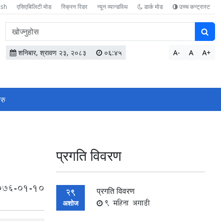
ish
एसिएबिलिटी मोड
स्क्रिन रिडर
न्यून व्यान्डविथ
डार्क मोड
उच्च कन्ट्रास्ट
वेबसाइटमा
सामग्री
खोज्नुहोस
शनिबार, श्रावण २३, २०८३
०६:४५
A-
A
A+
रु
प्रगति विवरण
076-01-10
प्रगति विवरण
29
9 महिना अगाडी
अशोज