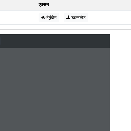
एक्सन
हेर्नुहोस
डाउनलोड