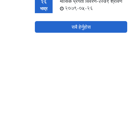
मासिक प्रगती विवरण-२०७९ श्रावण
26
2079-05-26
भाद्र
सबै हेर्नुहोस