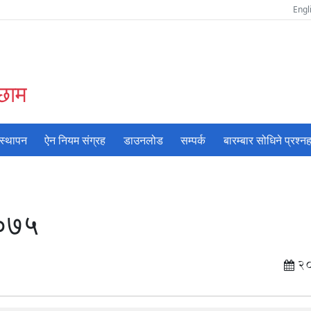
Engl
अछाम
वस्थापन
ऐन नियम संग्रह
डाउनलोड
सम्पर्क
बारम्बार सोधिने प्रश्नह
२०७५
2