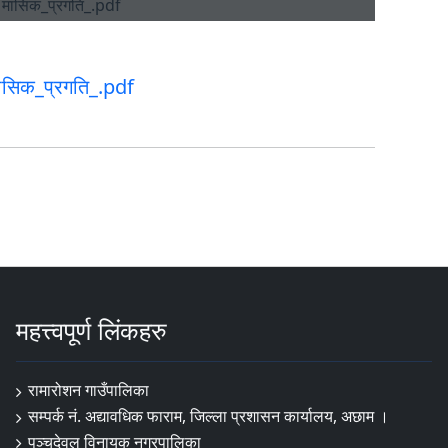
ासिक_प्रगति_.pdf
महत्त्वपूर्ण लिंकहरु
रामारोशन गाउँपालिका
सम्पर्क नं. अद्यावधिक फाराम, जिल्ला प्रशासन कार्यालय, अछाम ।
पञ्चदेवल विनायक नगरपालिका