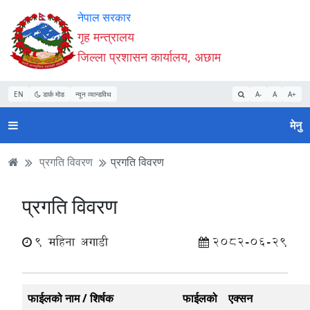
Accessibility
मुख्य
मुख्य
वेबसाइट
नेपाल सरकार
Mode
सामाग्री
नेभिगेसन
खोजमा
गृह मन्त्रालय
सुरु
पढ्नुहाेस्
पढ्नुहाेस्
जानुहोस्
जिल्ला प्रशासन कार्यालय, अछाम
गर्नुहोस्
EN
डार्क मोड
न्यून व्यान्डविथ
A-
A
A+
मेनु
प्रगति विवरण
प्रगति विवरण
प्रगति विवरण
9 महिना अगाडी
2082-06-29
फाईलको नाम / शिर्षक
फाईलको
एक्सन