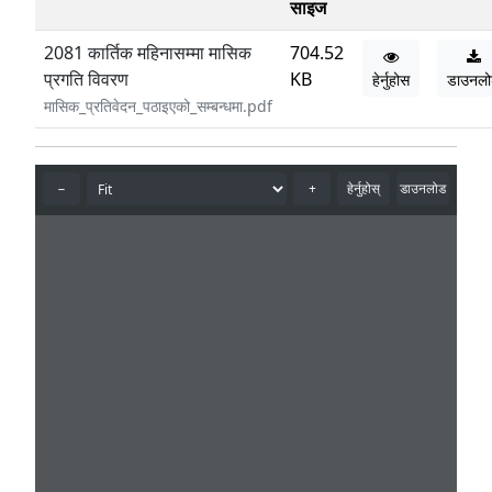
साइज
2081 कार्तिक महिनासम्मा मासिक
704.52
प्रगति विवरण
KB
हेर्नुहोस
डाउनल
मासिक_प्रतिवेदन_पठाइएको_सम्बन्धमा.pdf