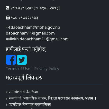
९७७-०९७६२०१३७, ०९७-६२०१३३
९७७-०९७६२०१३३
daoachham@moha.gov.np
daoachham11@gmail.com
avilekh.daoachham11@gmail.com
हामीलाई फलो गर्नुहोस्
Terms of Use
|
Privacy Policy
महत्त्वपूर्ण लिंकहरु
रामारोशन गाउँपालिका
सम्पर्क नं. अद्यावधिक फाराम, जिल्ला प्रशासन कार्यालय, अछाम ।
पञ्चदेवल विनायक नगरपालिका