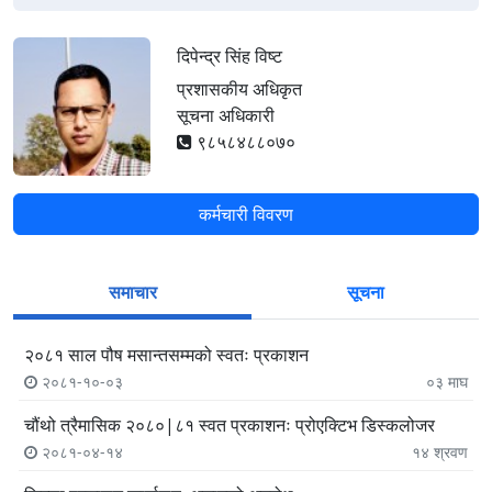
दिपेन्द्र सिंह विष्ट
प्रशासकीय अधिकृत
सूचना अधिकारी
९८५८४८८०७०
कर्मचारी विवरण
समाचार
सूचना
२०८१ साल पौष मसान्तसम्मको स्वतः प्रकाशन
२०८१-१०-०३
०३
माघ
चौंथो त्रैमासिक २०८०|८१ स्वत प्रकाशनः प्रोएक्टिभ डिस्कलोजर
२०८१-०४-१४
१४
श्रवण