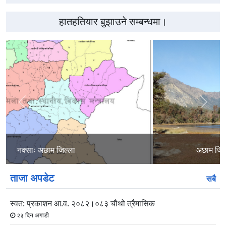
हातहतियार बुझाउने सम्बन्धमा।
अघिल्लो
अर्को
स्लाइड
स्लाइड
अछाम जिल्ला स्थित पर्यटकीय क्षेत्र रामारोशन
ताजा अपडेट
सबै
स्वत: प्रकाशन आ.व. २०८२।०८३ चौथो त्रैमासिक
२३ दिन अगाडी