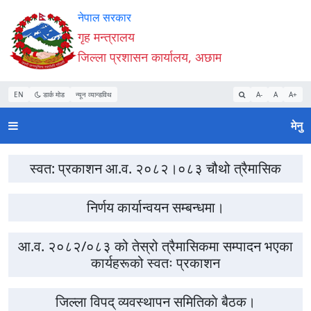
Accessibility
मुख्य
वेबसाइट
नेपाल सरकार
Mode
नेभिगेसन
खोजमा
गृह मन्त्रालय
सुरु
पढ्नुहाेस्
जानुहोस्
जिल्ला प्रशासन कार्यालय, अछाम
गर्नुहोस्
EN
डार्क मोड
न्यून व्यान्डविथ
A-
A
A+
मेनु
स्वत: प्रकाशन आ.व. २०८२।०८३ चौथो त्रैमासिक
निर्णय कार्यान्वयन सम्बन्धमा।
आ.व. २०८२/०८३ को तेस्रो त्रैमासिकमा सम्पादन भएका
कार्यहरूको स्वतः प्रकाशन
जिल्ला विपद् व्यवस्थापन समितिकाे बैठक।