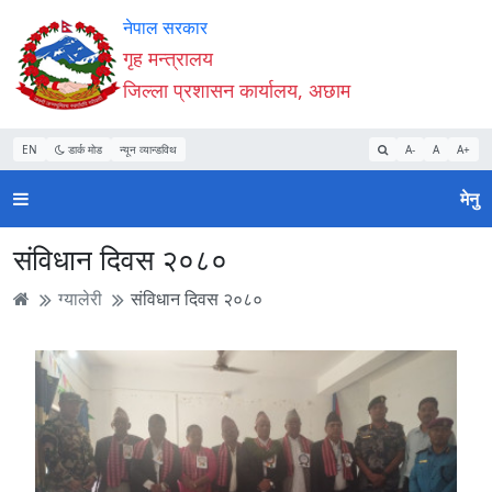
Accessibility
मुख्य
मुख्य
वेबसाइट
नेपाल सरकार
Mode
सामाग्री
नेभिगेसन
खोजमा
गृह मन्त्रालय
सुरु
पढ्नुहाेस्
पढ्नुहाेस्
जानुहोस्
जिल्ला प्रशासन कार्यालय, अछाम
गर्नुहोस्
EN
डार्क मोड
न्यून व्यान्डविथ
A-
A
A+
मेनु
संविधान दिवस २०८०
ग्यालेरी
संविधान दिवस २०८०