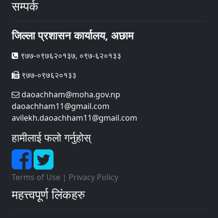
सम्पर्क
जिल्ला प्रशासन कार्यालय, अछाम
९७७-०९७६२०१३७, ०९७-६२०१३३
९७७-०९७६२०१३३
daoachham@moha.gov.np
daoachham11@gmail.com
avilekh.daoachham11@gmail.com
हामीलाई फलो गर्नुहोस्
Terms of Use
|
Privacy Policy
महत्त्वपूर्ण लिंकहरु