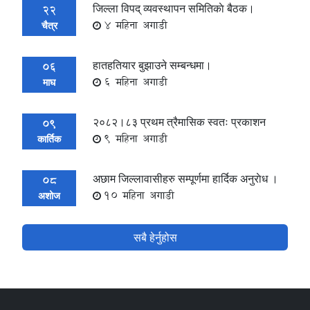
जिल्ला विपद् व्यवस्थापन समितिकाे बैठक।
22
4 महिना अगाडी
चैत्र
हातहतियार बुझाउने सम्बन्धमा।
06
6 महिना अगाडी
माघ
२०८२।८३ प्रथम त्रैमासिक स्वतः प्रकाशन
09
9 महिना अगाडी
कार्तिक
अछाम जिल्लावासीहरु सम्पूर्णमा हार्दिक अनुराेध ।
08
10 महिना अगाडी
अशोज
सबै हेर्नुहोस