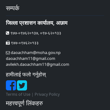
सम्पर्क
जिल्ला प्रशासन कार्यालय, अछाम
९७७-०९७६२०१३७, ०९७-६२०१३३
९७७-०९७६२०१३३
daoachham@moha.gov.np
daoachham11@gmail.com
avilekh.daoachham11@gmail.com
हामीलाई फलो गर्नुहोस्
Terms of Use
|
Privacy Policy
महत्त्वपूर्ण लिंकहरु