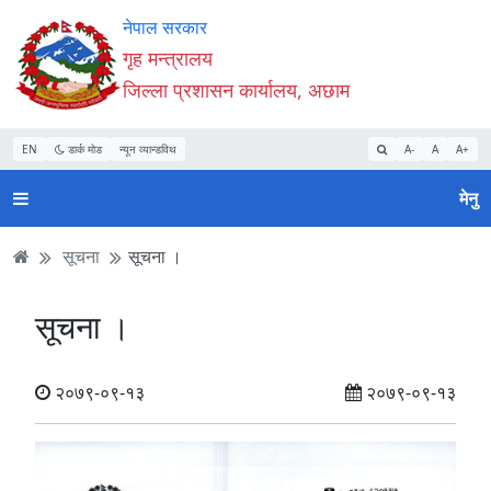
Accessibility
मुख्य
मुख्य
वेबसाइट
नेपाल सरकार
Mode
सामाग्री
नेभिगेसन
खोजमा
गृह मन्त्रालय
सुरु
पढ्नुहाेस्
पढ्नुहाेस्
जानुहोस्
जिल्ला प्रशासन कार्यालय, अछाम
गर्नुहोस्
EN
डार्क मोड
न्यून व्यान्डविथ
A-
A
A+
मेनु
सूचना
सूचना ।
सूचना ।
२०७९-०९-१३
२०७९-०९-१३