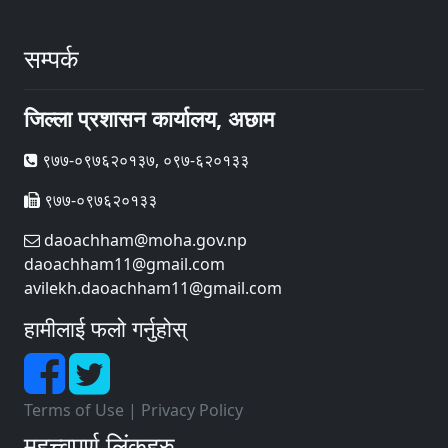
सम्पर्क
जिल्ला प्रशासन कार्यालय, अछाम
९७७-०९७६२०१३७, ०९७-६२०१३३
९७७-०९७६२०१३३
daoachham@moha.gov.np
daoachham11@gmail.com
avilekh.daoachham11@gmail.com
हामीलाई फलो गर्नुहोस्
Terms of Use
|
Privacy Policy
महत्त्वपूर्ण लिंकहरु