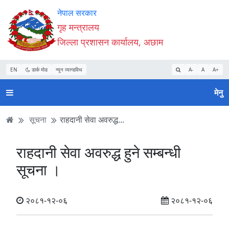
Accessibility
मुख्य
मुख्य
वेबसाइट
नेपाल सरकार
Mode
सामाग्री
नेभिगेसन
खोजमा
गृह मन्त्रालय
सुरु
पढ्नुहाेस्
पढ्नुहाेस्
जानुहोस्
जिल्ला प्रशासन कार्यालय, अछाम
गर्नुहोस्
EN
डार्क मोड
न्यून व्यान्डविथ
A-
A
A+
मेनु
सूचना
राहदानी सेवा अवरुद्ध...
राहदानी सेवा अवरुद्ध हुने सम्बन्धी
सूचना ।
२०८१-१२-०६
२०८१-१२-०६