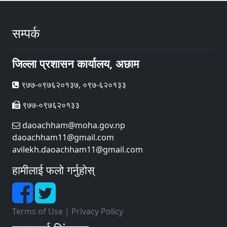
सम्पर्क
जिल्ला प्रशासन कार्यालय, अछाम
९७७-०९७६२०१३७, ०९७-६२०१३३
९७७-०९७६२०१३३
daoachham@moha.gov.np
daoachham11@gmail.com
avilekh.daoachham11@gmail.com
हामीलाई फलो गर्नुहोस्
Terms of Use
|
Privacy Policy