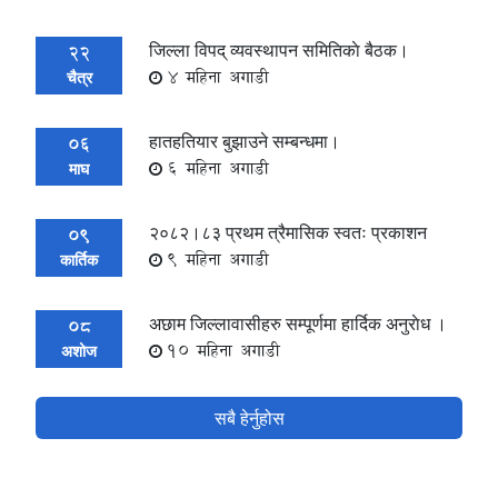
जिल्ला विपद् व्यवस्थापन समितिकाे बैठक।
22
4 महिना अगाडी
चैत्र
हातहतियार बुझाउने सम्बन्धमा।
06
6 महिना अगाडी
माघ
२०८२।८३ प्रथम त्रैमासिक स्वतः प्रकाशन
09
9 महिना अगाडी
कार्तिक
अछाम जिल्लावासीहरु सम्पूर्णमा हार्दिक अनुराेध ।
08
10 महिना अगाडी
अशोज
सबै हेर्नुहोस