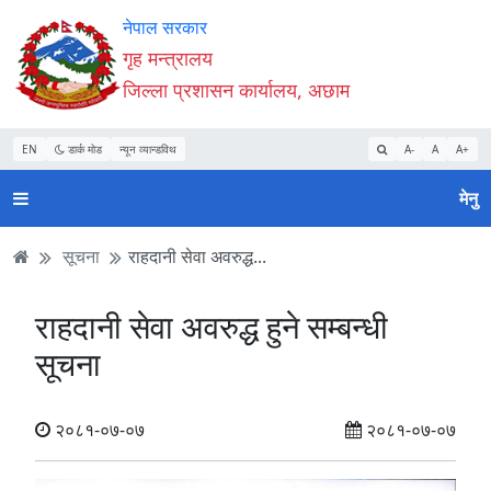
Accessibility
मुख्य
मुख्य
वेबसाइट
नेपाल सरकार
Mode
सामाग्री
नेभिगेसन
खोजमा
गृह मन्त्रालय
सुरु
पढ्नुहाेस्
पढ्नुहाेस्
जानुहोस्
जिल्ला प्रशासन कार्यालय, अछाम
गर्नुहोस्
EN
डार्क मोड
न्यून व्यान्डविथ
A-
A
A+
मेनु
सूचना
राहदानी सेवा अवरुद्ध...
राहदानी सेवा अवरुद्ध हुने सम्बन्धी
सूचना
२०८१-०७-०७
२०८१-०७-०७