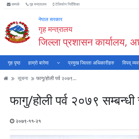
Accessibility
मुख्य
मुख्य
वेबसाइट
सम्पर्क
गृह मन्त्रालय
टेलिफोन निर्देशिका
Mode
सामाग्री
नेभिगेसन
खोजमा
सुरु
पढ्नुहाेस्
पढ्नुहाेस्
जानुहोस्
नेपाल सरकार
गर्नुहोस्
गृह मन्त्रालय
जिल्ला प्रशासन कार्यालय, 
गृह पृष्ठ
हाम्राे बारेमा
प्रमुख जिल्ला अधिकारीहरु
विपद् व्य
सूचना
फागु/होली पर्व २०७९...
फागु/होली पर्व २०७९ सम्बन्धी
२०७९-११-२१