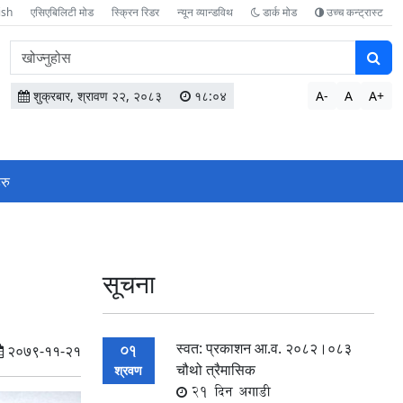
ish
एसिएबिलिटी मोड
स्क्रिन रिडर
न्यून व्यान्डविथ
डार्क मोड
उच्च कन्ट्रास्ट
वेबसाइटमा
सामग्री
खोज्नुहोस
शुक्रबार, श्रावण २२, २०८३
१८:०४
A-
A
A+
रु
सूचना
स्वत: प्रकाशन आ.व. २०८२।०८३
01
२०७९-११-२१
चौथो त्रैमासिक
श्रवण
21 दिन अगाडी