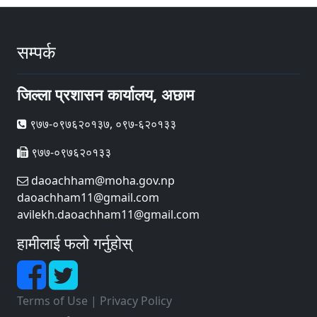
सम्पर्क
जिल्ला प्रशासन कार्यालय, अछाम
९७७-०९७६२०१३७, ०९७-६२०१३३
९७७-०९७६२०१३३
daoachham@moha.gov.np
daoachham11@gmail.com
avilekh.daoachham11@gmail.com
हामीलाई फलो गर्नुहोस्
Terms of Use
|
Privacy Policy