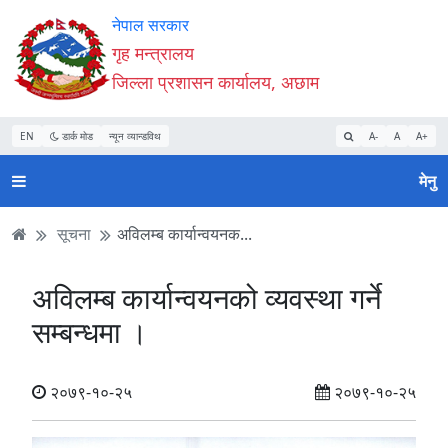
Accessibility
मुख्य
मुख्य
वेबसाइट
नेपाल सरकार
Mode
सामाग्री
नेभिगेसन
खोजमा
गृह मन्त्रालय
सुरु
पढ्नुहाेस्
पढ्नुहाेस्
जानुहोस्
जिल्ला प्रशासन कार्यालय, अछाम
गर्नुहोस्
EN
डार्क मोड
न्यून व्यान्डविथ
A-
A
A+
मेनु
सूचना
अविलम्ब कार्यान्वयनक...
अविलम्ब कार्यान्वयनको व्यवस्था गर्ने
सम्बन्धमा ।
२०७९-१०-२५
२०७९-१०-२५