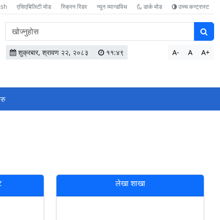
ish
एसिएबिलिटी मोड
स्क्रिन रिडर
न्यून व्यान्डविथ
डार्क मोड
उच्च कन्ट्रास्ट
वेबसाइटमा
सामग्री
खोज्नुहोस
शुक्रबार, श्रावण २२, २०८३
११:४९
A-
A
A+
रु
ट
लेखा शाखा