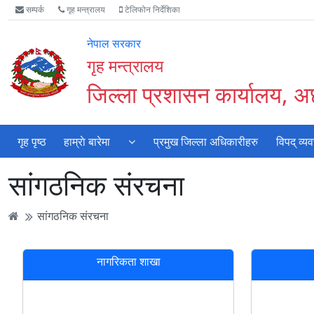
Accessibility
मुख्य
मुख्य
वेबसाइट
सम्पर्क
गृह मन्त्रालय
टेलिफोन निर्देशिका
Mode
सामाग्री
नेभिगेसन
खोजमा
सुरु
पढ्नुहाेस्
पढ्नुहाेस्
जानुहोस्
नेपाल सरकार
गर्नुहोस्
गृह मन्त्रालय
जिल्ला प्रशासन कार्यालय, 
गृह पृष्ठ
हाम्राे बारेमा
प्रमुख जिल्ला अधिकारीहरु
विपद् व्य
सांगठनिक संरचना
सांगठनिक संरचना
नागरिकता शाखा