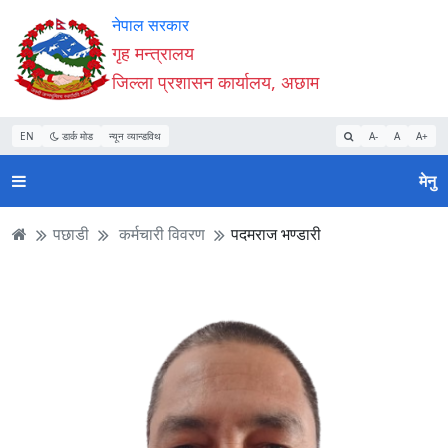
Accessibility
मुख्य
मुख्य
वेबसाइट
नेपाल सरकार
Mode
सामाग्री
नेभिगेसन
खोजमा
गृह मन्त्रालय
सुरु
पढ्नुहाेस्
पढ्नुहाेस्
जानुहोस्
जिल्ला प्रशासन कार्यालय, अछाम
गर्नुहोस्
EN
डार्क मोड
न्यून व्यान्डविथ
A-
A
A+
मेनु
पछाडी
कर्मचारी विवरण
पदमराज भण्डारी