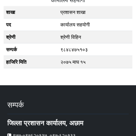
शाखा
प्रशासन शाखा
पद
कार्यालय सहयोगी
श्रेणी
श्रेणी विहिन
सम्पर्क
९८४८४७५१०३
हाजिरि मिति
२०७५ माघ १५
सम्पर्क
जिल्ला प्रशासन कार्यालय, अछाम
९७७-०९७६२०१३७, ०९७-६२०१३३