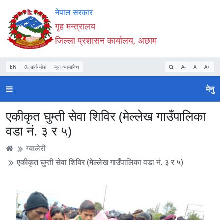
Accessibility
मुख्य
मुख्य
वेबसाइट
नेपाल सरकार
Mode
सामाग्री
नेभिगेसन
खोजमा
गृह मन्त्रालय
सुरु
पढ्नुहाेस्
पढ्नुहाेस्
जानुहोस्
जिल्ला प्रशासन कार्यालय, अछाम
गर्नुहोस्
EN
डार्क मोड
न्यून व्यान्डविथ
A-
A
A+
मेनु
एकीकृत घुम्ती सेवा शिविर (मेल्लेख गाउँपालिका
वडा नं. ३ र ५)
ग्यालेरी
एकीकृत घुम्ती सेवा शिविर (मेल्लेख गाउँपालिका वडा नं. ३ र ५)